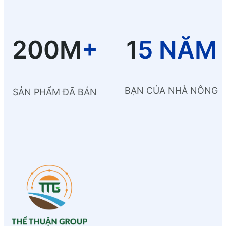
200M
+
1
5 NĂM
BẠN CỦA NHÀ NÔNG
SẢN PHẨM ĐÃ BÁN