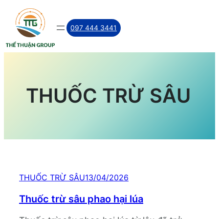
Skip
to
097 444 3441
content
THUỐC TRỪ SÂU
THUỐC TRỪ SÂU
13/04/2026
Thuốc trừ sâu phao hại lúa