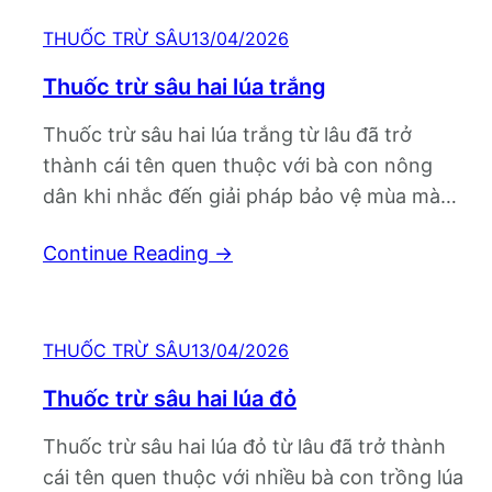
kiểm soát…
THUỐC TRỪ SÂU
13/04/2026
Thuốc trừ sâu hai lúa trắng
Thuốc trừ sâu hai lúa trắng từ lâu đã trở
thành cái tên quen thuộc với bà con nông
dân khi nhắc đến giải pháp bảo vệ mùa màng
trước sự tấn công của sâu hại. Không chỉ đơn
Continue Reading
→
thuần là một loại thuốc bảo vệ thực vật, sản
phẩm này còn được đánh giá…
THUỐC TRỪ SÂU
13/04/2026
Thuốc trừ sâu hai lúa đỏ
Thuốc trừ sâu hai lúa đỏ từ lâu đã trở thành
cái tên quen thuộc với nhiều bà con trồng lúa