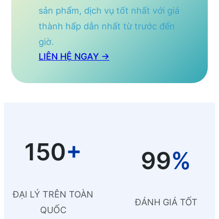
sản phẩm, dịch vụ tốt nhất với giá
thành hấp dẫn nhất từ trước đến
giờ.
LIÊN HỆ NGAY →
150
+
99
%
ĐẠI LÝ TRÊN TOÀN
ĐÁNH GIÁ TỐT
QUỐC