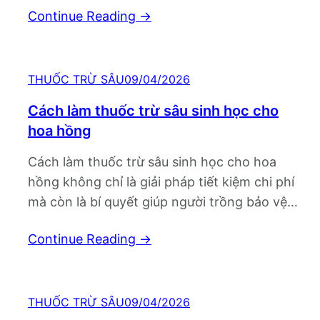
Continue Reading
→
cấp nhanh chóng, mất sức và giảm khả năng
ra hoa. Không ít bà con và người…
THUỐC TRỪ SÂU
09/04/2026
Cách làm thuốc trừ sâu sinh học cho
hoa hồng
Cách làm thuốc trừ sâu sinh học cho hoa
hồng không chỉ là giải pháp tiết kiệm chi phí
mà còn là bí quyết giúp người trồng bảo vệ
vườn hoa theo hướng an toàn, bền vững và
Continue Reading
→
thân thiện với môi trường. Khi hoa hồng ngày
càng được trồng phổ biến từ sân vườn…
THUỐC TRỪ SÂU
09/04/2026