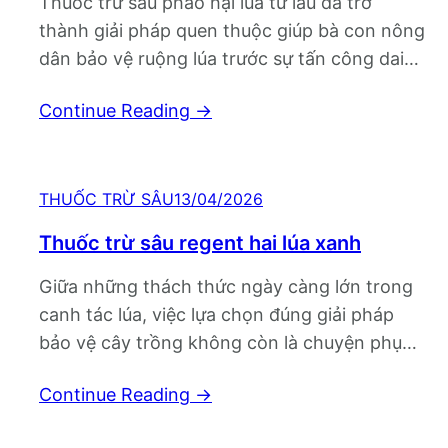
Thuốc trừ sâu phao hại lúa từ lâu đã trở
thành giải pháp quen thuộc giúp bà con nông
dân bảo vệ ruộng lúa trước sự tấn công dai
dẳng của nhiều loại sâu bệnh nguy hiểm. Khi
Continue Reading
→
mùa vụ bước vào giai đoạn sinh trưởng quan
trọng, chỉ cần một đợt sâu bùng phát…
THUỐC TRỪ SÂU
13/04/2026
Thuốc trừ sâu regent hai lúa xanh
Giữa những thách thức ngày càng lớn trong
canh tác lúa, việc lựa chọn đúng giải pháp
bảo vệ cây trồng không còn là chuyện phụ
mà trở thành yếu tố quyết định năng suất.
Continue Reading
→
Thuốc trừ sâu regent hai lúa xanh đang dần
được nhiều bà con quan tâm nhờ khả năng