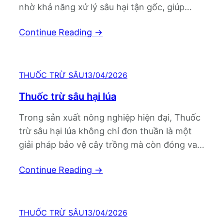
nhờ khả năng xử lý sâu hại tận gốc, giúp
ruộng đồng sạch bệnh và cây lúa phát triển
Continue Reading
→
ổn định. Không chỉ dừng lại ở hiệu quả
nhanh, sản phẩm này còn được…
THUỐC TRỪ SÂU
13/04/2026
Thuốc trừ sâu hại lúa
Trong sản xuất nông nghiệp hiện đại, Thuốc
trừ sâu hại lúa không chỉ đơn thuần là một
giải pháp bảo vệ cây trồng mà còn đóng vai
trò quyết định đến năng suất và chất lượng
Continue Reading
→
vụ mùa. Khi sâu bệnh ngày càng biến đổi
phức tạp, việc lựa chọn đúng loại thuốc, sử…
THUỐC TRỪ SÂU
13/04/2026