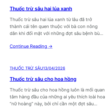
Thuốc trừ sâu hai lúa xanh
Thuốc trừ sâu hai lúa xanh từ lâu đã trở
thành cái tên quen thuộc với bà con nông
dân khi đối mặt với những đợt sâu bệnh bùng
phát bất ngờ, phá hoại mùa màng. Giữa vô
Continue Reading
→
vàn sản phẩm trên thị trường, việc lựa chọn
một loại thuốc vừa hiệu quả, vừa an…
THUỐC TRỪ SÂU
13/04/2026
Thuốc trừ sâu cho hoa hồng
Thuốc trừ sâu cho hoa hồng luôn là mối quan
tâm hàng đầu của những ai yêu thích loài hoa
“nữ hoàng” này, bởi chỉ cần một đợt sâu
bệnh bùng phát, cả vườn hồng có thể xuống