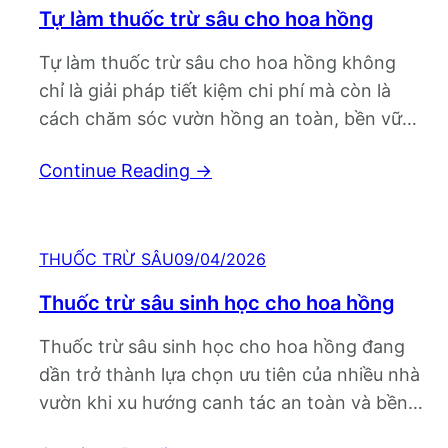
Tự làm thuốc trừ sâu cho hoa hồng
Tự làm thuốc trừ sâu cho hoa hồng không
chỉ là giải pháp tiết kiệm chi phí mà còn là
cách chăm sóc vườn hồng an toàn, bền vững
mà ngày càng nhiều người trồng hoa lựa
Continue Reading
→
chọn. Khi những đợt sâu bệnh xuất hiện dày
đặc, thay vì phụ thuộc hoàn toàn vào hóa…
THUỐC TRỪ SÂU
09/04/2026
Thuốc trừ sâu sinh học cho hoa hồng
Thuốc trừ sâu sinh học cho hoa hồng đang
dần trở thành lựa chọn ưu tiên của nhiều nhà
vườn khi xu hướng canh tác an toàn và bền
vững ngày càng được quan tâm. Không chỉ