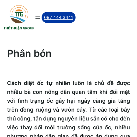
Skip
to
097 444 3441
content
Phân bón
Cách diệt ốc tự nhiên
luôn là chủ đề được
nhiều bà con nông dân quan tâm khi đối mặt
với tình trạng ốc gây hại ngày càng gia tăng
trên đồng ruộng và vườn cây. Từ các loại bẫy
thủ công, tận dụng nguyên liệu sẵn có cho đến
việc thay đổi môi trường sống của ốc, nhiều
phương pháp dân gian đã được áp dụng qua