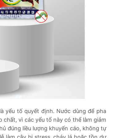
là yếu tố quyết định. Nước dùng để pha
 chất, vì các yếu tố này có thể làm giảm
thủ đúng liều lượng khuyến cáo, không tự
dễ làm cây bị stress, cháy lá hoặc tồn dư