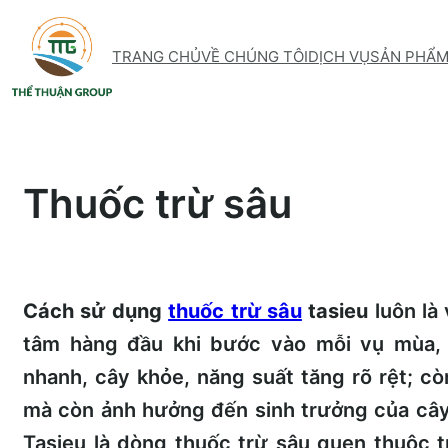
Skip
to
TRANG CHỦ
VỀ CHÚNG TÔI
DỊCH VỤ
SẢN PHẨ
content
Thuốc trừ sâu
Cách sử dụng
thuốc trừ sâu
tasieu
luôn là
tâm hàng đầu khi bước vào mỗi vụ mùa, 
nhanh, cây khỏe, năng suất tăng rõ rệt; còn
mà còn ảnh hưởng đến sinh trưởng của cây 
Tasieu là dòng thuốc trừ sâu quen thuộc 