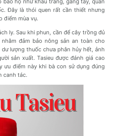
ồ bảo hộ như khẩu trang, găng tay, quần
ốc. Đây là thói quen rất cần thiết nhưng
o điểm mùa vụ.
ch ly. Sau khi phun, cần để cây trồng đủ
h, nhằm đảm bảo nông sản an toàn cho
n dư lượng thuốc chưa phân hủy hết, ảnh
ười sản xuất. Tasieu được đánh giá cao
uy ưu điểm này khi bà con sử dụng đúng
h canh tác.