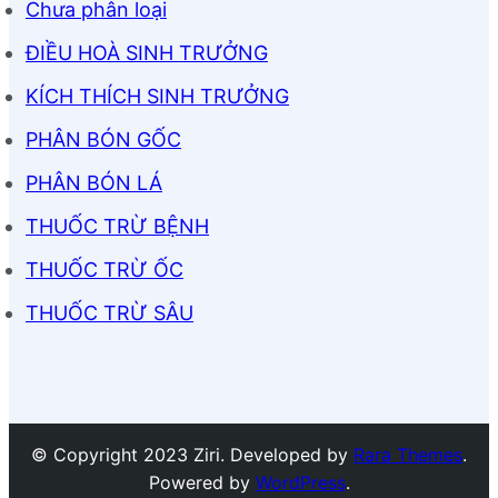
Chưa phân loại
ĐIỀU HOÀ SINH TRƯỞNG
KÍCH THÍCH SINH TRƯỞNG
PHÂN BÓN GỐC
PHÂN BÓN LÁ
THUỐC TRỪ BỆNH
THUỐC TRỪ ỐC
THUỐC TRỪ SÂU
© Copyright 2023 Ziri. Developed by
Rara Themes
.
Powered by
WordPress
.