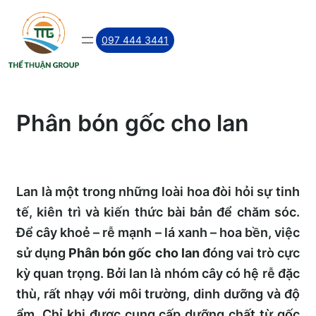
Skip
to
097 444 3441
content
Phân bón gốc cho lan
Lan là một trong những loài hoa đòi hỏi sự tinh
tế, kiên trì và kiến thức bài bản để chăm sóc.
Để cây khoẻ – rễ mạnh – lá xanh – hoa bền, việc
sử dụng
Phân bón gốc cho lan
đóng vai trò cực
kỳ quan trọng. Bởi lan là nhóm cây có hệ rễ đặc
thù, rất nhạy với môi trường, dinh dưỡng và độ
ẩm. Chỉ khi được cung cấp dưỡng chất từ gốc