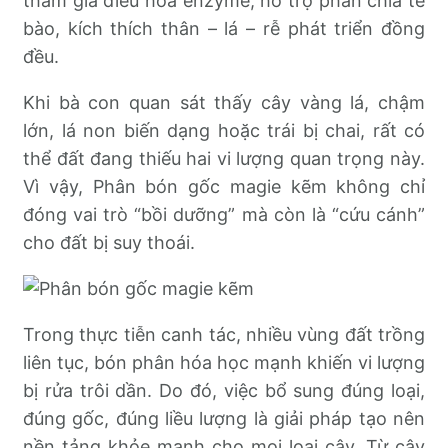
tham gia điều hòa enzyme, hỗ trợ phân chia tế
bào, kích thích thân – lá – rễ phát triển đồng
đều.
Khi bà con quan sát thấy cây vàng lá, chậm
lớn, lá non biến dạng hoặc trái bị chai, rất có
thể đất đang thiếu hai vi lượng quan trọng này.
Vì vậy, Phân bón gốc magie kẽm không chỉ
đóng vai trò “bồi dưỡng” mà còn là “cứu cánh”
cho đất bị suy thoái.
Trong thực tiễn canh tác, nhiều vùng đất trồng
liên tục, bón phân hóa học mạnh khiến vi lượng
bị rửa trôi dần. Do đó, việc bổ sung đúng loại,
đúng gốc, đúng liều lượng là giải pháp tạo nên
nền tảng khỏe mạnh cho mọi loại cây. Từ cây