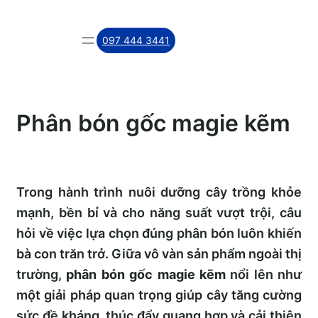
Skip
to
097 444 3441
content
Phân bón gốc magie kẽm
Trong hành trình nuôi dưỡng cây trồng khỏe
mạnh, bền bỉ và cho năng suất vượt trội, câu
hỏi về việc lựa chọn đúng phân bón luôn khiến
bà con trăn trở. Giữa vô vàn sản phẩm ngoài thị
trường,
phân bón gốc magie kẽm
nổi lên như
một giải pháp quan trọng giúp cây tăng cường
sức đề kháng, thúc đẩy quang hợp và cải thiện