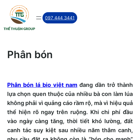
Skip
to
097 444 3441
content
Phân bón
Phân bón lá bio việt nam
đang dần trở thành
lựa chọn quen thuộc của nhiều bà con làm lúa
không phải vì quảng cáo rầm rộ, mà vì hiệu quả
thể hiện rõ ngay trên ruộng. Khi chi phí đầu
vào ngày càng tăng, thời tiết khó lường, đất
canh tác suy kiệt sau nhiều năm thâm canh,
nhu cầu đặt ra không còn là “bón cho mạnh”