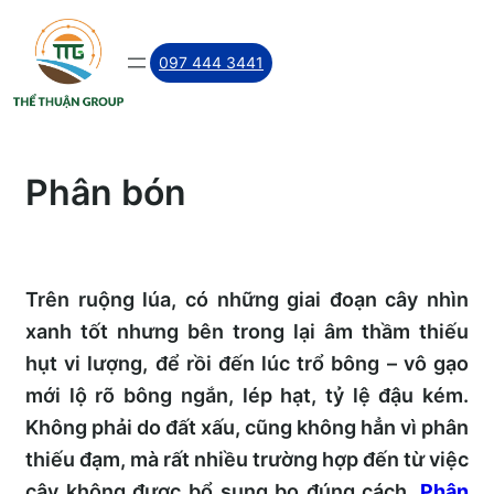
Skip
to
097 444 3441
content
Phân bón
Trên ruộng lúa, có những giai đoạn cây nhìn
xanh tốt nhưng bên trong lại âm thầm thiếu
hụt vi lượng, để rồi đến lúc trổ bông – vô gạo
mới lộ rõ bông ngắn, lép hạt, tỷ lệ đậu kém.
Không phải do đất xấu, cũng không hẳn vì phân
thiếu đạm, mà rất nhiều trường hợp đến từ việc
cây không được bổ sung bo đúng cách.
Phân