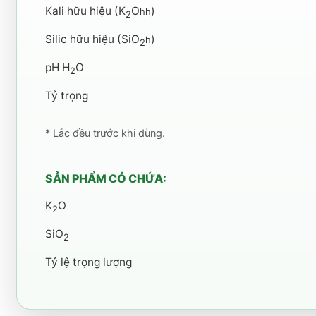
Kali hữu hiệu (K
O
)
hh
2
Silic hữu hiệu (SiO
)
h
2
pH H
O
2
Tỷ trọng
* Lắc đều trước khi dùng.
SẢN PHẨM CÓ CHỨA:
K
O
2
SiO
2
Tỷ lệ trọng lượng