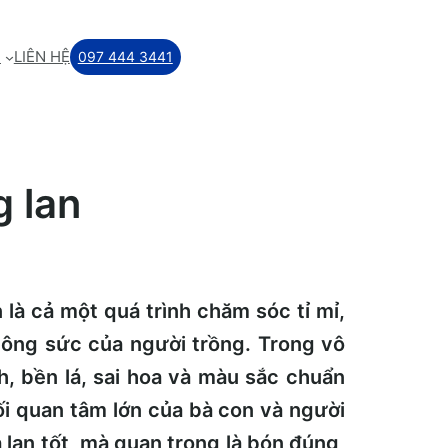
M
LIÊN HỆ
097 444 3441
g lan
 là cả một quá trình chăm sóc tỉ mỉ,
 công sức của người trồng. Trong vô
h, bền lá, sai hoa và màu sắc chuẩn
ối quan tâm lớn của bà con và người
 lan tốt, mà quan trọng là bón đúng,