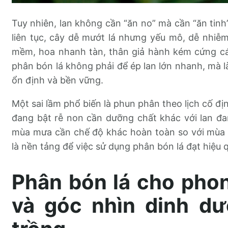
Tuy nhiên, lan không cần “ăn no” mà cần “ăn ti
liên tục, cây dễ mướt lá nhưng yếu mô, dễ nhiễm n
mềm, hoa nhanh tàn, thân giả hành kém cứng cáp
phân bón lá không phải để ép lan lớn nhanh, mà là
ổn định và bền vững.
Một sai lầm phổ biến là phun phân theo lịch cố đị
đang bật rễ non cần dưỡng chất khác với lan đ
mùa mưa cần chế độ khác hoàn toàn so với mùa n
là nền tảng để việc sử dụng phân bón lá đạt hiệu 
Phân bón lá cho phon
và góc nhìn dinh d