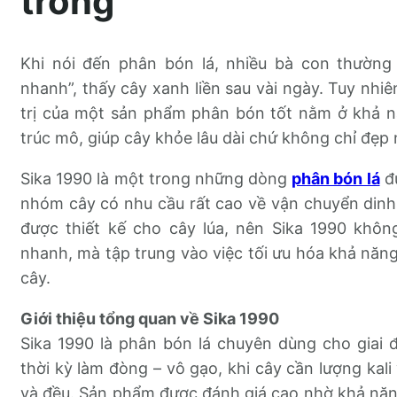
trồng
Khi nói đến phân bón lá, nhiều bà con thườn
nhanh”, thấy cây xanh liền sau vài ngày. Tuy nhiê
trị của một sản phẩm phân bón tốt nằm ở khả n
trúc mô, giúp cây khỏe lâu dài chứ không chỉ đẹp 
Sika 1990 là một trong những dòng
phân bón lá
đư
nhóm cây có nhu cầu rất cao về vận chuyển dinh
được thiết kế cho cây lúa, nên Sika 1990 khôn
nhanh, mà tập trung vào việc tối ưu hóa khả nă
cây.
Giới thiệu tổng quan về Sika 1990
Sika 1990 là phân bón lá chuyên dùng cho giai đ
thời kỳ làm đòng – vô gạo, khi cây cần lượng kali 
và đều. Sản phẩm được đánh giá cao nhờ khả năn