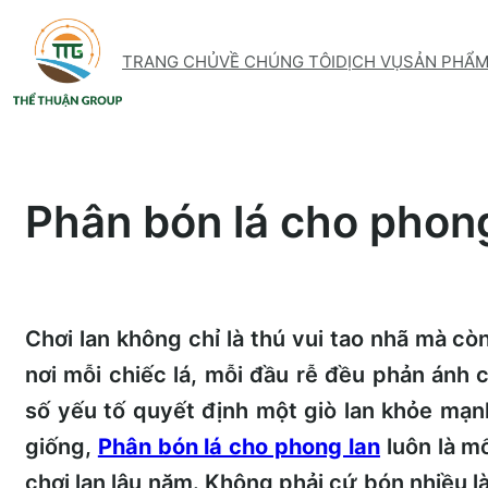
Skip
to
TRANG CHỦ
VỀ CHÚNG TÔI
DỊCH VỤ
SẢN PHẨ
content
Phân bón lá cho phon
Chơi lan không chỉ là thú vui tao nhã mà còn
nơi mỗi chiếc lá, mỗi đầu rễ đều phản ánh
số yếu tố quyết định một giò lan khỏe mạn
giống,
Phân bón lá cho phong lan
luôn là m
chơi lan lâu năm. Không phải cứ bón nhiều là