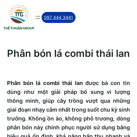
Skip
to
097 444 3441
content
Phân bón lá combi thái lan
Phân bón lá combi thái lan
được bà con tin
dùng như một giải pháp bổ sung vi lượng
thông minh, giúp cây trồng vượt qua những
giai đoạn nhạy cảm nhất trong suốt chu kỳ sinh
trưởng. Không ồn ào, không phô trương, dòng
phân bón này chinh phục người sử dụng bằng
hiệu quả ổn định, khả năng hấp thu nhanh và