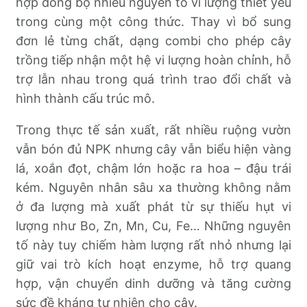
hợp đồng bộ nhiều nguyên tố vi lượng thiết yếu
trong cùng một công thức. Thay vì bổ sung
đơn lẻ từng chất, dạng combi cho phép cây
trồng tiếp nhận một hệ vi lượng hoàn chỉnh, hỗ
trợ lẫn nhau trong quá trình trao đổi chất và
hình thành cấu trúc mô.
Trong thực tế sản xuất, rất nhiều ruộng vườn
vẫn bón đủ NPK nhưng cây vẫn biểu hiện vàng
lá, xoắn đọt, chậm lớn hoặc ra hoa – đậu trái
kém. Nguyên nhân sâu xa thường không nằm
ở đa lượng mà xuất phát từ sự thiếu hụt vi
lượng như Bo, Zn, Mn, Cu, Fe… Những nguyên
tố này tuy chiếm hàm lượng rất nhỏ nhưng lại
giữ vai trò kích hoạt enzyme, hỗ trợ quang
hợp, vận chuyển dinh dưỡng và tăng cường
sức đề kháng tự nhiên cho cây.