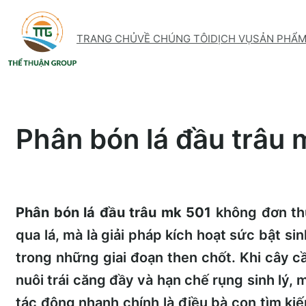
Skip
to
TRANG CHỦ
VỀ CHÚNG TÔI
DỊCH VỤ
SẢN PHẨ
content
Phân bón lá đầu trâu 
Phân bón lá đầu trâu mk 501
không đơn thu
qua lá, mà là giải pháp kích hoạt sức bật si
trong những giai đoạn then chốt. Khi cây c
nuôi trái căng đầy và hạn chế rụng sinh lý, 
tác động nhanh chính là điều bà con tìm ki