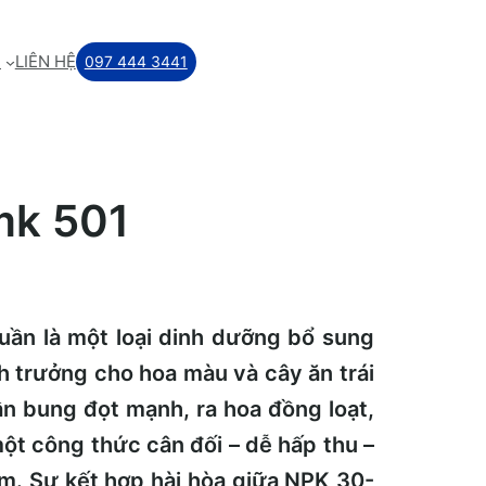
M
LIÊN HỆ
097 444 3441
mk 501
ần là một loại dinh dưỡng bổ sung
nh trưởng cho hoa màu và cây ăn trái
ần bung đọt mạnh, ra hoa đồng loạt,
một công thức cân đối – dễ hấp thu –
ếm. Sự kết hợp hài hòa giữa NPK 30-