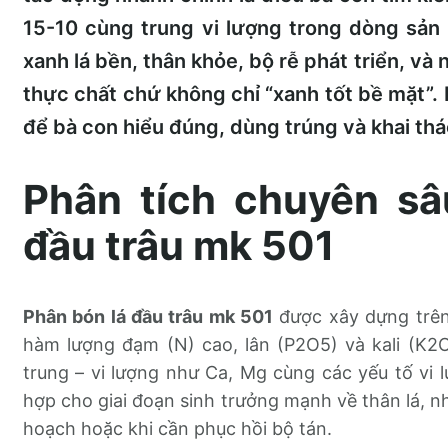
15-10 cùng trung vi lượng trong dòng sản 
xanh lá bền, thân khỏe, bộ rễ phát triển, và
thực chất chứ không chỉ “xanh tốt bề mặt”. B
để bà con hiểu đúng, dùng trúng và khai thá
Phân tích chuyên sâ
đầu trâu mk 501
Phân bón lá đầu trâu mk 501
được xây dựng trên
hàm lượng đạm (N) cao, lân (P2O5) và kali (K2
trung – vi lượng như Ca, Mg cùng các yếu tố vi lư
hợp cho giai đoạn sinh trưởng mạnh về thân lá, nhấ
hoạch hoặc khi cần phục hồi bộ tán.