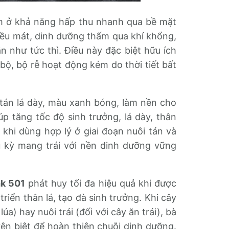
 ở khả năng hấp thu nhanh qua bề mặt
iều mát, dinh dưỡng thấm qua khí khổng,
 như tức thì. Điều này đặc biệt hữu ích
bộ, bộ rễ hoạt động kém do thời tiết bất
 tán lá dày, màu xanh bóng, làm nền cho
p tăng tốc độ sinh trưởng, lá dày, thân
, khi dùng hợp lý ở giai đoạn nuôi tán và
u kỳ mang trái với nền dinh dưỡng vững
mk 501
phát huy tối đa hiệu quả khi được
triển thân lá, tạo đà sinh trưởng. Khi cây
úa) hay nuôi trái (đối với cây ăn trái), bà
n biệt để hoàn thiện chuỗi dinh dưỡng.