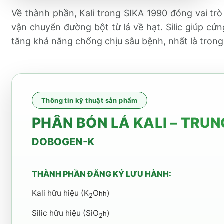
Về thành phần, Kali trong SIKA 1990 đóng vai trò
vận chuyển đường bột từ lá về hạt. Silic giúp cứ
tăng khả năng chống chịu sâu bệnh, nhất là trong 
Thông tin kỹ thuật sản phẩm
PHÂN BÓN LÁ KALI – TRU
DOBOGEN-K
THÀNH PHẦN ĐĂNG KÝ LƯU HÀNH:
Kali hữu hiệu (K
O
)
hh
2
Silic hữu hiệu (SiO
)
h
2