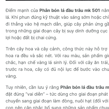
Điểm mạnh của
Phân bón lá đầu trâu mk 501
nằm
lá. Khi phun đúng kỹ thuật vào sáng sớm hoặc ch
đi thẳng vào hệ mạch dẫn, giúp cây phản ứng gần
trong những giai đoạn cây bị suy dinh dưỡng cục 
lợi hoặc đất bị chai cứng.
Trên cây hoa và cây cảnh, công thức này hỗ trợ
hoa ra đều và sắc nét. Với rau màu, sản phẩm giú
chắc, hạn chế vàng lá sinh lý. Đối với cây ăn trái
trước ra hoa, cây có đủ nội lực để bước vào ch
vàng.
Tuy nhiên, cần lưu ý rằng
Phân bón lá đầu trâu 
đặt đúng “vai diễn” – tức dùng cho giai đoạn phát 
chuyển sang giai đoạn làm đòng, nuôi hạt (đối với l
con nên cân nhắc bổ sung những sản phẩm chuyê