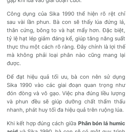
gặp khi lúa vào giai đoạn cuối.
Công dụng của Sika 1990 thể hiện rõ rệt chỉ
sau vài lần phun. Bà con sẽ thấy lúa đứng lá,
thân cứng, bông to và hạt mẩy hơn. Đặc biệt,
tỷ lệ hạt lép giảm đáng kể, giúp tăng năng suất
thực thu một cách rõ ràng. Đây chính là lợi thế
mà không phải loại phân nào cũng mang lại
được.
Để đạt hiệu quả tối ưu, bà con nên sử dụng
Sika 1990 vào các giai đoạn quan trọng như
đón đòng và vô gạo. Việc pha đúng liều lượng
và phun đều sẽ giúp dưỡng chất thẩm thấu
nhanh, phát huy tối đa hiệu quả trên ruộng lúa.
Khi kết hợp đúng cách giữa
Phân bón lá humic
acid
và Sika 1990, bà con sẽ có một quy trình