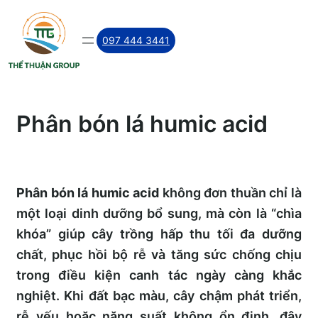
Skip
to
097 444 3441
content
Phân bón lá humic acid
Phân bón lá humic acid
không đơn thuần chỉ là
một loại dinh dưỡng bổ sung, mà còn là “chìa
khóa” giúp cây trồng hấp thu tối đa dưỡng
chất, phục hồi bộ rễ và tăng sức chống chịu
trong điều kiện canh tác ngày càng khắc
nghiệt. Khi đất bạc màu, cây chậm phát triển,
rễ yếu hoặc năng suất không ổn định, đây