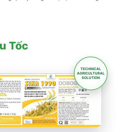
u Tốc
TECHNICAL
AGRICULTURAL
SOLUTION