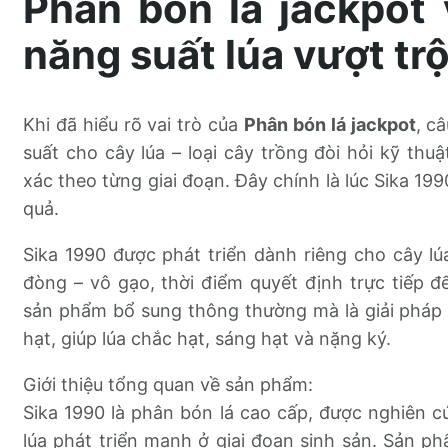
Phân bón lá jackpot 
năng suất lúa vượt tr
Khi đã hiểu rõ vai trò của
Phân bón lá jackpot
, c
suất cho cây lúa – loại cây trồng đòi hỏi kỹ th
xác theo từng giai đoạn. Đây chính là lúc Sika 199
quả.
Sika 1990 được phát triển dành riêng cho cây lú
đòng – vô gạo, thời điểm quyết định trực tiếp đ
sản phẩm bổ sung thông thường mà là giải pháp
hạt, giúp lúa chắc hạt, sáng hạt và nặng ký.
Giới thiệu tổng quan về sản phẩm:
Sika 1990 là phân bón lá cao cấp, được nghiên c
lúa phát triển mạnh ở giai đoạn sinh sản. Sản 