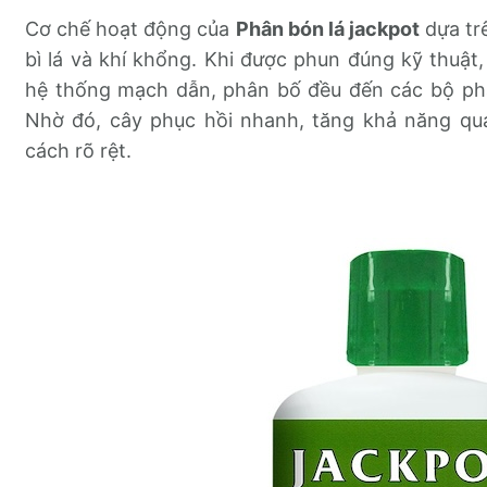
Cơ chế hoạt động của
Phân bón lá jackpot
dựa trê
bì lá và khí khổng. Khi được phun đúng kỹ thuậ
hệ thống mạch dẫn, phân bố đều đến các bộ phận
Nhờ đó, cây phục hồi nhanh, tăng khả năng qu
cách rõ rệt.