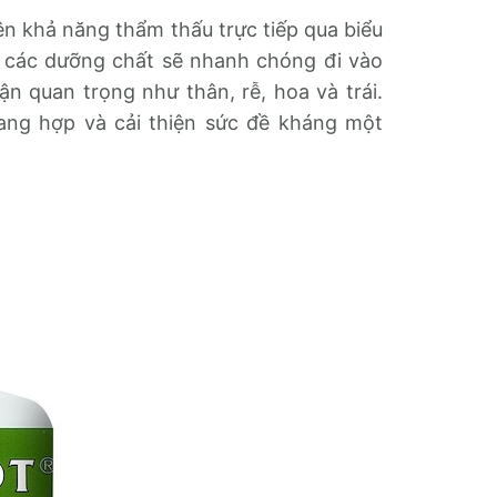
n khả năng thẩm thấu trực tiếp qua biểu
t, các dưỡng chất sẽ nhanh chóng đi vào
 quan trọng như thân, rễ, hoa và trái.
ang hợp và cải thiện sức đề kháng một