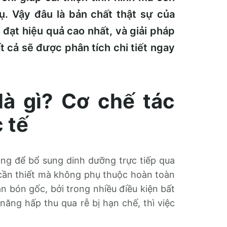
ụ. Vậy đâu là bản chất thật sự của
đạt hiệu quả cao nhất, và giải pháp
t cả sẽ được phân tích chi tiết ngay
là gì? Cơ chế tác
 tế
g để bổ sung dinh dưỡng trực tiếp qua
 cần thiết mà không phụ thuộc hoàn toàn
ân bón gốc, bởi trong nhiều điều kiện bất
ăng hấp thu qua rễ bị hạn chế, thì việc