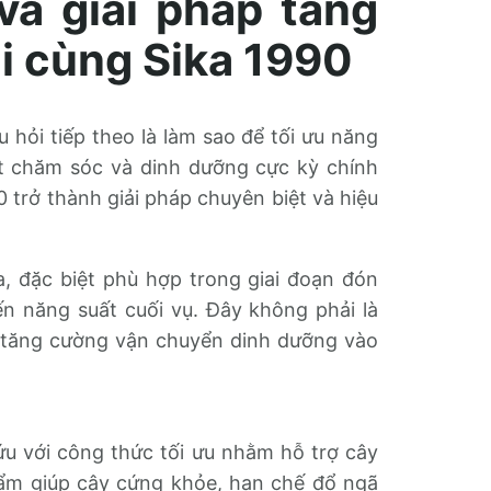
và giải pháp tăng
ội cùng Sika 1990
âu hỏi tiếp theo là làm sao để tối ưu năng
uật chăm sóc và dinh dưỡng cực kỳ chính
0 trở thành giải pháp chuyên biệt và hiệu
a, đặc biệt phù hợp trong giai đoạn đón
ến năng suất cuối vụ. Đây không phải là
 tăng cường vận chuyển dinh dưỡng vào
ứu với công thức tối ưu nhằm hỗ trợ cây
phẩm giúp cây cứng khỏe, hạn chế đổ ngã