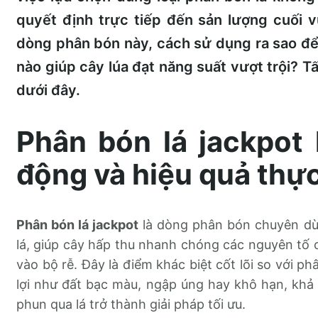
quyết định trực tiếp đến sản lượng cuối v
dòng phân bón này, cách sử dụng ra sao để 
nào giúp cây lúa đạt năng suất vượt trội? Tấ
dưới đây.
Phân bón lá jackpot 
động và hiệu quả thực
Phân bón lá jackpot
là dòng phân bón chuyên dùn
lá, giúp cây hấp thu nhanh chóng các nguyên tố
vào bộ rễ. Đây là điểm khác biệt cốt lõi so với ph
lợi như đất bạc màu, ngập úng hay khô hạn, khả n
phun qua lá trở thành giải pháp tối ưu.