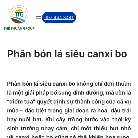
Skip
to
097 444 3441
content
Phân bón lá siêu canxi bo
Phân bón lá siêu canxi bo
không chỉ đơn thuần
là một giải pháp bổ sung dinh dưỡng, mà còn là
“điểm tựa” quyết định sự thành công của cả vụ
mùa – đặc biệt trong giai đoạn ra hoa, đậu trái
hay nuôi hạt. Khi cây trồng bước vào thời kỳ
sinh trưởng nhạy cảm, chỉ một thiếu hụt nhỏ
về canxi hoặc bo cũng có thể khiến hoa rụng,