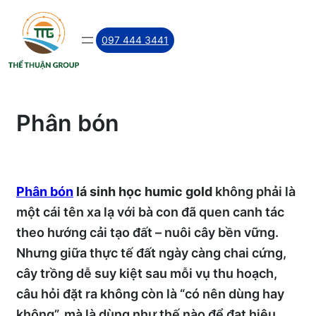
Skip
to
097 444 3441
content
Phân bón
Phân bón
lá sinh học humic gold
không phải là
một cái tên xa lạ với bà con đã quen canh tác
theo hướng cải tạo đất – nuôi cây bền vững.
Nhưng giữa thực tế đất ngày càng chai cứng,
cây trồng dễ suy kiệt sau mỗi vụ thu hoạch,
câu hỏi đặt ra không còn là “có nên dùng hay
không”, mà là dùng như thế nào để đạt hiệu