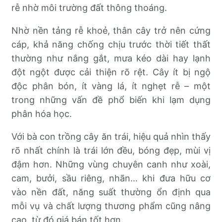
rễ nhờ môi trường đất thông thoáng.
Nhờ nền tảng rễ khoẻ, thân cây trở nên cứng
cáp, khả năng chống chịu trước thời tiết thất
thường như nắng gắt, mưa kéo dài hay lạnh
đột ngột được cải thiện rõ rệt. Cây ít bị ngộ
độc phân bón, ít vàng lá, ít nghẹt rễ – một
trong những vấn đề phổ biến khi lạm dụng
phân hóa học.
Với bà con trồng cây ăn trái, hiệu quả nhìn thấy
rõ nhất chính là trái lớn đều, bóng đẹp, mùi vị
đậm hơn. Những vùng chuyên canh như xoài,
cam, bưởi, sầu riêng, nhãn… khi đưa hữu cơ
vào nền đất, năng suất thường ổn định qua
mỗi vụ và chất lượng thương phẩm cũng nâng
cao, từ đó giá bán tốt hơn.