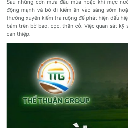
Sau những cơn mưa đầu mùa hoặc khi mực nước
động mạnh và bò đi kiếm ăn vào sáng sớm hoặc 
thường xuyên kiểm tra ruộng để phát hiện dấu hiệ
bám trên bờ bao, cọc, thân cỏ. Việc quan sát kỹ 
can thiệp.