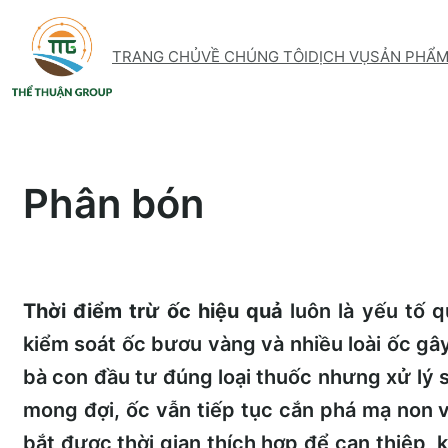
Skip
to
TRANG CHỦ
VỀ CHÚNG TÔI
DỊCH VỤ
SẢN PHẨ
content
Phân bón
Thời điểm trừ ốc hiệu quả
luôn là yếu tố q
kiểm soát ốc bươu vàng và nhiều loài ốc gây
bà con đầu tư đúng loại thuốc nhưng xử lý s
mong đợi, ốc vẫn tiếp tục cắn phá mạ non 
bắt được thời gian thích hợp để can thiệp, 