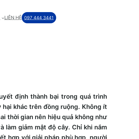
M
LIÊN HỆ
097 444 3441
uyết định thành bại trong quá trình
 hại khác trên đồng ruộng. Không ít
ai thời gian nên hiệu quả không như
và làm giảm mật độ cây. Chỉ khi nắm
kết hợp với giải pháp phù hợp, người