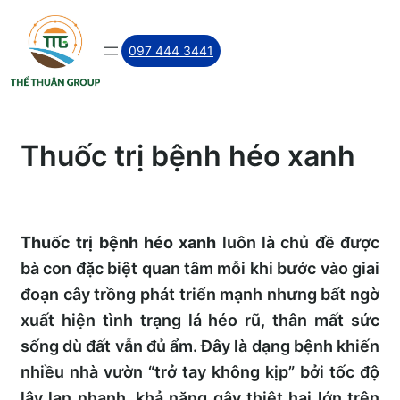
Skip
to
097 444 3441
content
Thuốc trị bệnh héo xanh
Thuốc trị bệnh héo xanh
luôn là chủ đề được
bà con đặc biệt quan tâm mỗi khi bước vào giai
đoạn cây trồng phát triển mạnh nhưng bất ngờ
xuất hiện tình trạng lá héo rũ, thân mất sức
sống dù đất vẫn đủ ẩm. Đây là dạng bệnh khiến
nhiều nhà vườn “trở tay không kịp” bởi tốc độ
lây lan nhanh, khả năng gây thiệt hại lớn trên