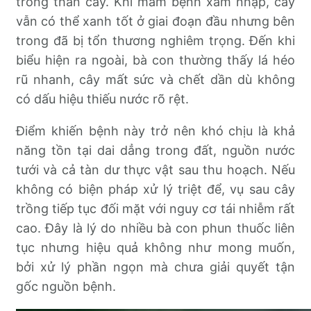
trong thân cây. Khi mầm bệnh xâm nhập, cây
vẫn có thể xanh tốt ở giai đoạn đầu nhưng bên
trong đã bị tổn thương nghiêm trọng. Đến khi
biểu hiện ra ngoài, bà con thường thấy lá héo
rũ nhanh, cây mất sức và chết dần dù không
có dấu hiệu thiếu nước rõ rệt.
Điểm khiến bệnh này trở nên khó chịu là khả
năng tồn tại dai dẳng trong đất, nguồn nước
tưới và cả tàn dư thực vật sau thu hoạch. Nếu
không có biện pháp xử lý triệt để, vụ sau cây
trồng tiếp tục đối mặt với nguy cơ tái nhiễm rất
cao. Đây là lý do nhiều bà con phun thuốc liên
tục nhưng hiệu quả không như mong muốn,
bởi xử lý phần ngọn mà chưa giải quyết tận
gốc nguồn bệnh.