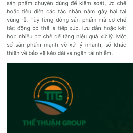
sản phẩm chuyên dùng để kiểm soát, ức chế
hoặc tiêu diệt các tác nhân nấm gây hại tại
vùng rễ. Tùy từng dòng sản phẩm mà cơ chế
tác động có thể là tiếp xúc, lưu dẫn hoặc kết
hợp nhiều cơ chế để tăng hiệu quả xử lý. Một
số sản phẩm mạnh về xử lý nhanh, số khác
thiên về bảo vệ kéo dài và ngăn tái nhiễm.