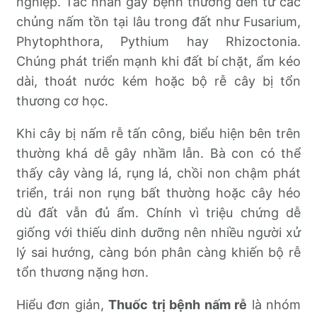
nghiệp. Tác nhân gây bệnh thường đến từ các
chủng nấm tồn tại lâu trong đất như Fusarium,
Phytophthora, Pythium hay Rhizoctonia.
Chúng phát triển mạnh khi đất bí chặt, ẩm kéo
dài, thoát nước kém hoặc bộ rễ cây bị tổn
thương cơ học.
Khi cây bị nấm rễ tấn công, biểu hiện bên trên
thường khá dễ gây nhầm lẫn. Bà con có thể
thấy cây vàng lá, rụng lá, chồi non chậm phát
triển, trái non rụng bất thường hoặc cây héo
dù đất vẫn đủ ẩm. Chính vì triệu chứng dễ
giống với thiếu dinh dưỡng nên nhiều người xử
lý sai hướng, càng bón phân càng khiến bộ rễ
tổn thương nặng hơn.
Hiểu đơn giản,
Thuốc trị bệnh nấm rễ
là nhóm