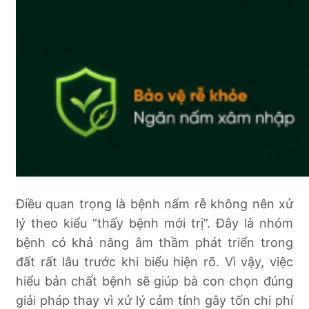
Điều quan trọng là bệnh nấm rễ không nên xử
lý theo kiểu “thấy bệnh mới trị”. Đây là nhóm
bệnh có khả năng âm thầm phát triển trong
đất rất lâu trước khi biểu hiện rõ. Vì vậy, việc
hiểu bản chất bệnh sẽ giúp bà con chọn đúng
giải pháp thay vì xử lý cảm tính gây tốn chi phí