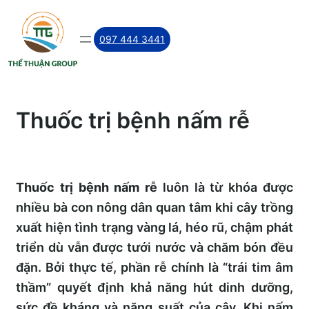
Skip
to
097 444 3441
content
Thuốc trị bệnh nấm rễ
Thuốc trị bệnh nấm rễ
luôn là từ khóa được
nhiều bà con nông dân quan tâm khi cây trồng
xuất hiện tình trạng vàng lá, héo rũ, chậm phát
triển dù vẫn được tưới nước và chăm bón đều
đặn. Bởi thực tế, phần rễ chính là “trái tim âm
thầm” quyết định khả năng hút dinh dưỡng,
sức đề kháng và năng suất của cây. Khi nấm