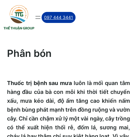
Skip
to
097 444 3441
content
Phân bón
Thuốc trị bệnh sau mưa
luôn là mối quan tâm
hàng đầu của bà con mỗi khi thời tiết chuyển
xấu, mưa kéo dài, độ ẩm tăng cao khiến nấm
bệnh bùng phát mạnh trên đồng ruộng và vườn
cây. Chỉ cần chậm xử lý một vài ngày, cây trồng
có thể xuất hiện thối rễ, đốm lá, sương mai,
cháy lá hay thậm chí suy kiệt hàng loạt. Vì vậy,