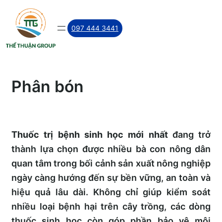
Skip
to
097 444 3441
content
Phân bón
Thuốc trị bệnh sinh học mới nhất
đang trở
thành lựa chọn được nhiều bà con nông dân
quan tâm trong bối cảnh sản xuất nông nghiệp
ngày càng hướng đến sự bền vững, an toàn và
hiệu quả lâu dài. Không chỉ giúp kiểm soát
nhiều loại bệnh hại trên cây trồng, các dòng
thuốc sinh học còn góp phần bảo vệ môi