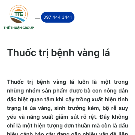
Skip
to
097 444 3441
content
Thuốc trị bệnh vàng lá
Thuốc trị bệnh vàng lá
luôn là một trong
những nhóm sản phẩm được bà con nông dân
đặc biệt quan tâm khi cây trồng xuất hiện tình
trạng lá úa vàng, sinh trưởng kém, bộ rễ suy
yếu và năng suất giảm sút rõ rệt. Đây không
chỉ là một hiện tượng đơn thuần mà còn là dấu
hiệu cảnh báo cây đang gặp nhiều vấn đề liên