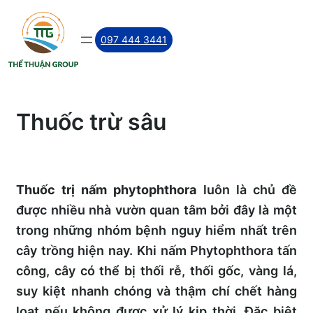
Skip
to
097 444 3441
content
Thuốc trừ sâu
Thuốc trị nấm phytophthora
luôn là chủ đề
được nhiều nhà vườn quan tâm bởi đây là một
trong những nhóm bệnh nguy hiểm nhất trên
cây trồng hiện nay. Khi nấm Phytophthora tấn
công, cây có thể bị thối rễ, thối gốc, vàng lá,
suy kiệt nhanh chóng và thậm chí chết hàng
loạt nếu không được xử lý kịp thời. Đặc biệt