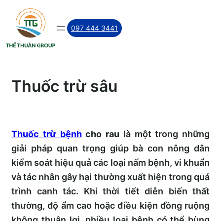
Skip
to
097 444 3441
content
Thuốc trừ sâu
Thuốc trừ bệnh
cho rau
là một trong những
giải pháp quan trọng giúp bà con nông dân
kiểm soát hiệu quả các loại nấm bệnh, vi khuẩn
và tác nhân gây hại thường xuất hiện trong quá
trình canh tác. Khi thời tiết diễn biến thất
thường, độ ẩm cao hoặc điều kiện đồng ruộng
không thuận lợi, nhiều loại bệnh có thể bùng