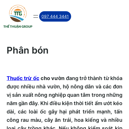
Skip
to
097 444 3441
content
Phân bón
Thuốc trừ ốc
cho vườn
đang trở thành từ khóa
được nhiều nhà vườn, hộ nông dân và các đơn
vị sản xuất nông nghiệp quan tâm trong những
năm gần đây. Khi điều kiện thời tiết ẩm ướt kéo
dài, các loài ốc gây hại phát triển mạnh, tấn
công rau màu, cây ăn trái, hoa kiểng và nhiều
loại cây trồng khác. Nếu không kiểm soát kịp