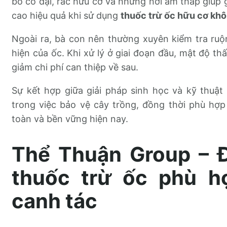
bỏ cỏ dại, rác hữu cơ và những nơi ẩm thấp giúp g
cao hiệu quả khi sử dụng
thuốc trừ ốc hữu cơ kh
Ngoài ra, bà con nên thường xuyên kiểm tra ru
hiện của ốc. Khi xử lý ở giai đoạn đầu, mật độ th
giảm chi phí can thiệp về sau.
Sự kết hợp giữa giải pháp sinh học và kỹ thuậ
trong việc bảo vệ cây trồng, đồng thời phù hợ
toàn và bền vững hiện nay.
Thể Thuận Group – 
thuốc trừ ốc phù h
canh tác