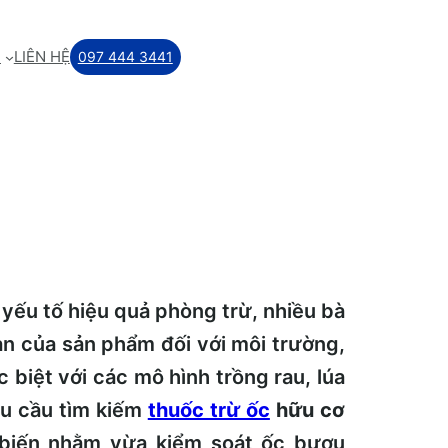
M
LIÊN HỆ
097 444 3441
 yếu tố hiệu quả phòng trừ, nhiều bà
n của sản phẩm đối với môi trường,
 biệt với các mô hình trồng rau, lúa
u cầu tìm kiếm
thuốc trừ ốc
hữu cơ
biến nhằm vừa kiểm soát ốc bươu