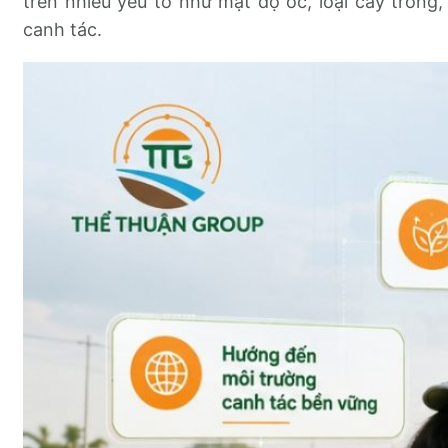
trên nhiều yếu tố như mật độ ốc, loại cây trồng,
canh tác.