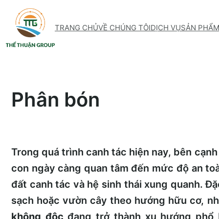
Skip
to
TRANG CHỦ
VỀ CHÚNG TÔI
DỊCH VỤ
SẢN PHẨ
content
Phân bón
Trong quá trình canh tác hiện nay, bên cạnh
con ngày càng quan tâm đến mức độ an toà
đất canh tác và hệ sinh thái xung quanh. Đặc
sạch hoặc vườn cây theo hướng hữu cơ, nh
không độc
đang trở thành xu hướng phổ 