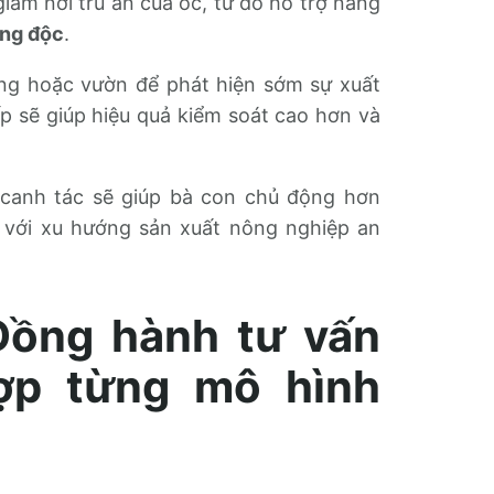
iảm nơi trú ẩn của ốc, từ đó hỗ trợ nâng
ông độc
.
ộng hoặc vườn để phát hiện sớm sự xuất
ấp sẽ giúp hiệu quả kiểm soát cao hơn và
t canh tác sẽ giúp bà con chủ động hơn
p với xu hướng sản xuất nông nghiệp an
Đồng hành tư vấn
ợp từng mô hình