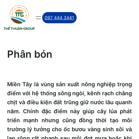
Skip
to
097 444 3441
content
Phân bón
Miền Tây là vùng sản xuất nông nghiệp trọng
điểm với hệ thống sông ngòi, kênh rạch chằng
chịt và điều kiện đất trũng giữ nước lâu quanh
năm. Chính đặc điểm này giúp cây lúa phát
triển mạnh nhưng cũng đồng thời tạo môi
trường lý tưởng cho ốc bươu vàng sinh sôi và
lan rộng rất nhanh sau mỗi đợt mưa hoặc khi