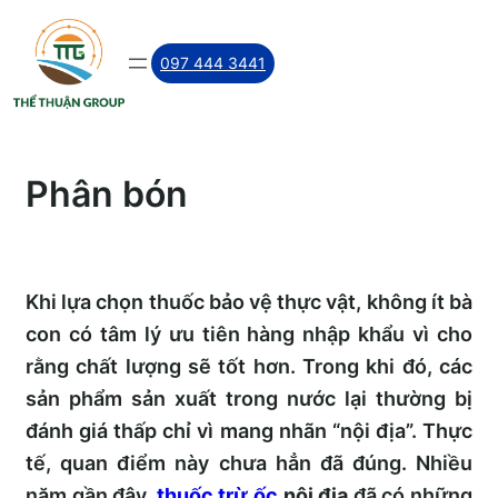
Skip
to
097 444 3441
content
Phân bón
Khi lựa chọn thuốc bảo vệ thực vật, không ít bà
con có tâm lý ưu tiên hàng nhập khẩu vì cho
rằng chất lượng sẽ tốt hơn. Trong khi đó, các
sản phẩm sản xuất trong nước lại thường bị
đánh giá thấp chỉ vì mang nhãn “nội địa”. Thực
tế, quan điểm này chưa hẳn đã đúng. Nhiều
năm gần đây,
thuốc trừ ốc
nội địa
đã có những