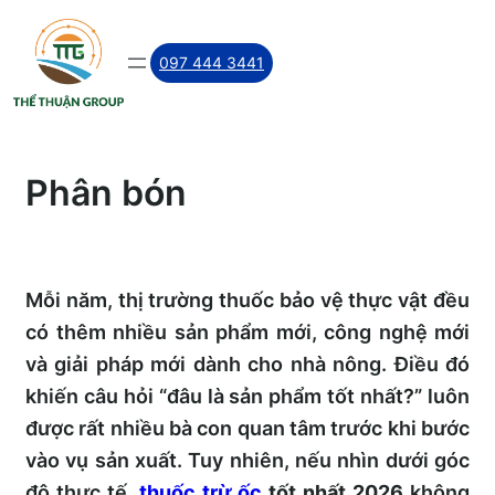
Skip
to
097 444 3441
content
Phân bón
Mỗi năm, thị trường thuốc bảo vệ thực vật đều
có thêm nhiều sản phẩm mới, công nghệ mới
và giải pháp mới dành cho nhà nông. Điều đó
khiến câu hỏi “đâu là sản phẩm tốt nhất?” luôn
được rất nhiều bà con quan tâm trước khi bước
vào vụ sản xuất. Tuy nhiên, nếu nhìn dưới góc
độ thực tế,
thuốc trừ ốc
tốt nhất 2026
không