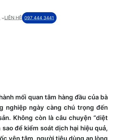
M
LIÊN HỆ
097 444 3441
hành mối quan tâm hàng đầu của bà
ng nghiệp ngày càng chú trọng đến
sản. Không còn là câu chuyện “diệt
 sao để kiểm soát dịch hại hiệu quả,
uốc yên tâm, người tiêu dùng an lòng