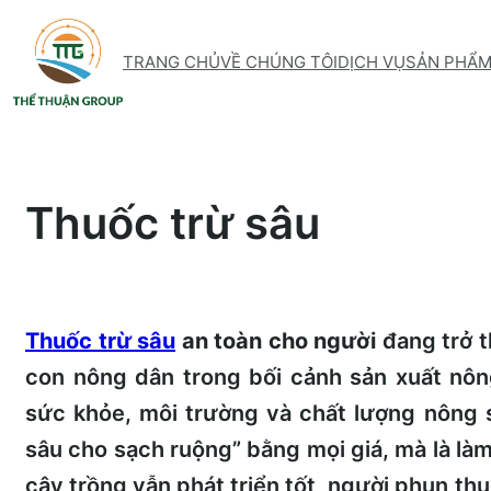
Skip
to
TRANG CHỦ
VỀ CHÚNG TÔI
DỊCH VỤ
SẢN PHẨ
content
Thuốc trừ sâu
Thuốc trừ sâu
an toàn cho người
đang trở t
con nông dân trong bối cảnh sản xuất nô
sức khỏe, môi trường và chất lượng nông 
sâu cho sạch ruộng” bằng mọi giá, mà là làm
cây trồng vẫn phát triển tốt, người phun th