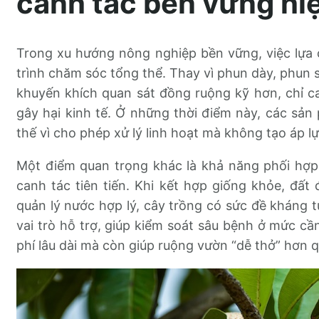
canh tác bền vững hi
Trong xu hướng nông nghiệp bền vững, việc lựa 
trình chăm sóc tổng thể. Thay vì phun dày, phu
khuyến khích quan sát đồng ruộng kỹ hơn, chỉ c
gây hại kinh tế. Ở những thời điểm này, các sả
thế vì cho phép xử lý linh hoạt mà không tạo áp l
Một điểm quan trọng khác là khả năng phối hợp 
canh tác tiên tiến. Khi kết hợp giống khỏe, đất 
quản lý nước hợp lý, cây trồng có sức đề kháng t
vai trò hỗ trợ, giúp kiểm soát sâu bệnh ở mức cầ
phí lâu dài mà còn giúp ruộng vườn “dễ thở” hơn q