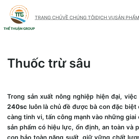
Skip
to
TRANG CHỦ
VỀ CHÚNG TÔI
DỊCH VỤ
SẢN PHẨ
content
Thuốc trừ sâu
Trong sản xuất nông nghiệp hiện đại, việ
240sc
luôn là chủ đề được bà con đặc biệt 
càng tinh vi, tấn công mạnh vào những giai
sản phẩm có hiệu lực, ổn định, an toàn và p
con bảo toàn năng suất, giữ vững chất lư