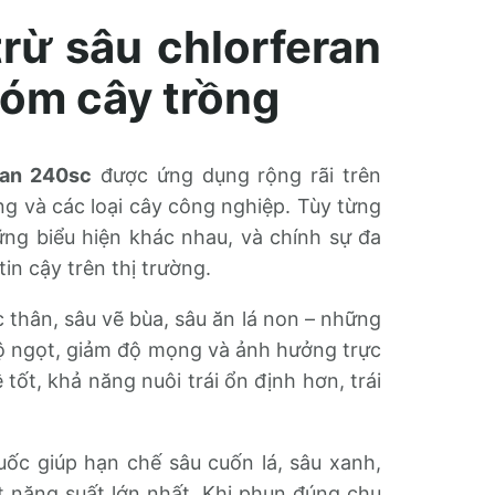
rừ sâu chlorferan
hóm cây trồng
ran 240sc
được ứng dụng rộng rãi trên
ng và các loại cây công nghiệp. Tùy từng
hững biểu hiện khác nhau, và chính sự đa
in cậy trên thị trường.
c thân, sâu vẽ bùa, sâu ăn lá non – những
độ ngọt, giảm độ mọng và ảnh hưởng trực
tốt, khả năng nuôi trái ổn định hơn, trái
thuốc giúp hạn chế sâu cuốn lá, sâu xanh,
t năng suất lớn nhất. Khi phun đúng chu