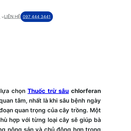
M
LIÊN HỆ
097 444 3441
c lựa chọn
Thuốc trừ sâu
chlorferan
quan tâm, nhất là khi sâu bệnh ngày
 đoạn quan trọng của cây trồng. Một
hù hợp với từng loại cây sẽ giúp bà
ợng nông sản và chủ động hơn trong