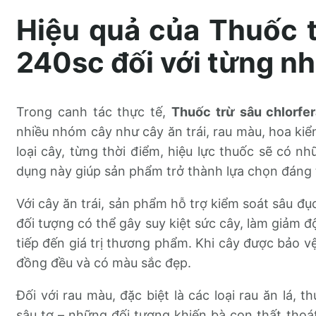
Hiệu quả của Thuốc t
240sc đối với từng n
Trong canh tác thực tế,
Thuốc trừ sâu chlorfe
nhiều nhóm cây như cây ăn trái, rau màu, hoa kiể
loại cây, từng thời điểm, hiệu lực thuốc sẽ có n
dụng này giúp sản phẩm trở thành lựa chọn đáng t
Với cây ăn trái, sản phẩm hỗ trợ kiểm soát sâu đụ
đối tượng có thể gây suy kiệt sức cây, làm giảm 
tiếp đến giá trị thương phẩm. Khi cây được bảo vệ 
đồng đều và có màu sắc đẹp.
Đối với rau màu, đặc biệt là các loại rau ăn lá, 
sâu tơ – những đối tượng khiến bà con thất thoá