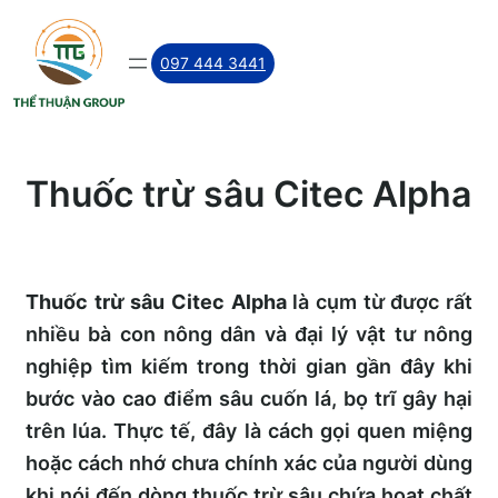
Skip
to
097 444 3441
content
Thuốc trừ sâu Citec Alpha
Thuốc trừ sâu Citec Alpha
là cụm từ được rất
nhiều bà con nông dân và đại lý vật tư nông
nghiệp tìm kiếm trong thời gian gần đây khi
bước vào cao điểm sâu cuốn lá, bọ trĩ gây hại
trên lúa. Thực tế, đây là cách gọi quen miệng
hoặc cách nhớ chưa chính xác của người dùng
khi nói đến dòng thuốc trừ sâu chứa hoạt chất