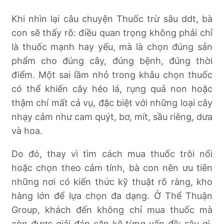
Khi nhìn lại câu chuyện Thuốc trừ sâu ddt, bà
con sẽ thấy rõ: điều quan trọng không phải chỉ
là thuốc mạnh hay yếu, mà là chọn đúng sản
phẩm cho đúng cây, đúng bệnh, đúng thời
điểm. Một sai lầm nhỏ trong khâu chọn thuốc
có thể khiến cây héo lá, rụng quả non hoặc
thậm chí mất cả vụ, đặc biệt với những loại cây
nhạy cảm như cam quýt, bơ, mít, sầu riêng, dưa
và hoa.
Do đó, thay vì tìm cách mua thuốc trôi nổi
hoặc chọn theo cảm tính, bà con nên ưu tiên
những nơi có kiến thức kỹ thuật rõ ràng, kho
hàng lớn để lựa chọn đa dạng. Ở Thể Thuận
Group, khách đến không chỉ mua thuốc mà
còn được giải đáp cặn kẽ từng vấn đề: sâu gì,