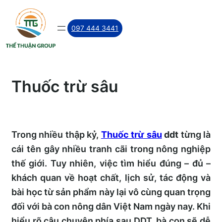
Skip
to
097 444 3441
content
Thuốc trừ sâu
Trong nhiều thập kỷ,
Thuốc trừ sâu
ddt
từng là
cái tên gây nhiều tranh cãi trong nông nghiệp
thế giới. Tuy nhiên, việc tìm hiểu đúng – đủ –
khách quan về hoạt chất, lịch sử, tác động và
bài học từ sản phẩm này lại vô cùng quan trọng
đối với bà con nông dân Việt Nam ngày nay. Khi
hiểu rõ câu chuyện phía sau DDT, bà con sẽ dễ