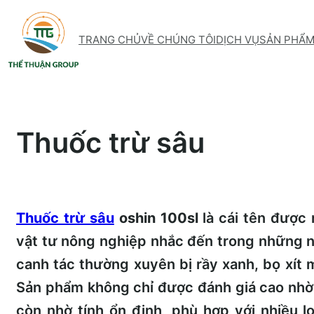
Skip
to
TRANG CHỦ
VỀ CHÚNG TÔI
DỊCH VỤ
SẢN PHẨ
content
Thuốc trừ sâu
Thuốc trừ sâu
oshin 100sl
là cái tên được 
vật tư nông nghiệp nhắc đến trong những 
canh tác thường xuyên bị rầy xanh, bọ xít 
Sản phẩm không chỉ được đánh giá cao nhờ 
còn nhờ tính ổn định, phù hợp với nhiều l