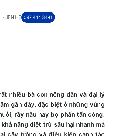
M
LIÊN HỆ
097 444 3441
rất nhiều bà con nông dân và đại lý
năm gần đây, đặc biệt ở những vùng
muỗi, rầy nâu hay bọ phấn tấn công.
khả năng diệt trừ sâu hại nhanh mà
oại cây trồng và điều kiện canh tác