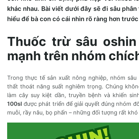
khác nhau. Bài viết dưới đây sẽ đi sâu phân
hiểu để bà con có cái nhìn rõ ràng hơn trước
Thuốc trừ sâu oshin
mạnh trên nhóm chíc
Trong thực tế sản xuất nông nghiệp, nhóm sâu 
thất thoát năng suất nghiêm trọng. Chúng không
làm cây suy kiệt dần, truyền bệnh và khiến sin
100sl
được phát triển để giải quyết đúng nhóm đố
muỗi, rầy nâu, bọ phấn – những đối tượng rất khó