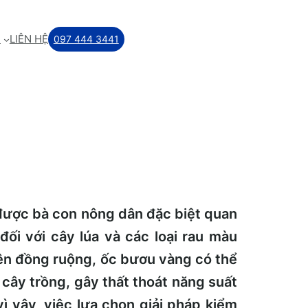
M
LIÊN HỆ
097 444 3441
được bà con nông dân đặc biệt quan
đối với cây lúa và các loại rau màu
rên đồng ruộng, ốc bươu vàng có thể
cây trồng, gây thất thoát năng suất
vì vậy, việc lựa chọn giải pháp kiểm