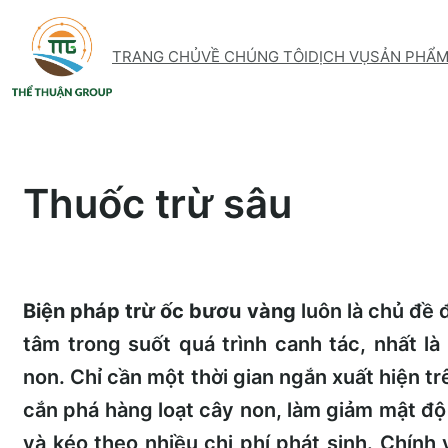
Skip
to
TRANG CHỦ
VỀ CHÚNG TÔI
DỊCH VỤ
SẢN PHẨ
content
Thuốc trừ sâu
Biện pháp trừ ốc bươu vàng
luôn là chủ đề 
tâm trong suốt quá trình canh tác, nhất là 
non. Chỉ cần một thời gian ngắn xuất hiện t
cắn phá hàng loạt cây non, làm giảm mật độ 
và kéo theo nhiều chi phí phát sinh. Chính 