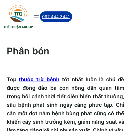
Skip
to
097 444 3441
content
Phân bón
Top
thuốc trừ bệnh
tốt nhất
luôn là chủ đề
được đông đảo bà con nông dân quan tâm
trong bối cảnh thời tiết diễn biến thất thường,
sâu bệnh phát sinh ngày càng phức tạp. Chỉ
cần một đợt nấm bệnh bùng phát cũng có thể
khiến cây sinh trưởng kém, giảm năng suất và
làm tăng đáng kể chi phí sản xuất. Chính vì vậy,