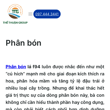
Skip
to
097 444 3441
content
Phân bón
Phân bón
lá f94
luôn được nhắc đến như một
“cú hích” mạnh mẽ cho giai đoạn kích thích ra
hoa, phân hóa mầm và tăng tỷ lệ đậu trái ở
nhiều loại cây trồng. Nhưng để khai thác hết
giá trị thực sự của dòng phân bón này, bà con
không chỉ cần hiểu thành phần hay công dụng,
mà còn phải biết cách phối hợp dinh dưỡng