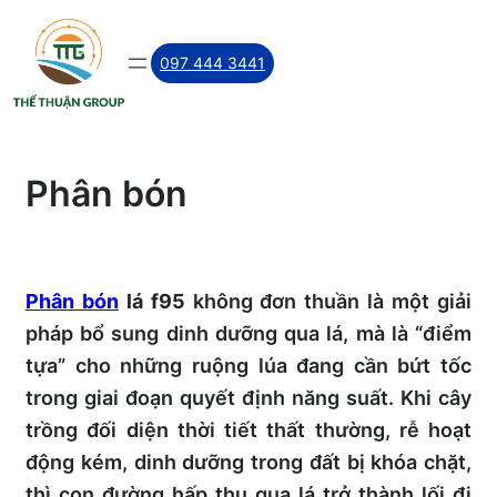
Skip
to
097 444 3441
content
Phân bón
Phân bón
lá f95
không đơn thuần là một giải
pháp bổ sung dinh dưỡng qua lá, mà là “điểm
tựa” cho những ruộng lúa đang cần bứt tốc
trong giai đoạn quyết định năng suất. Khi cây
trồng đối diện thời tiết thất thường, rễ hoạt
động kém, dinh dưỡng trong đất bị khóa chặt,
thì con đường hấp thu qua lá trở thành lối đi