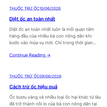
THUỐC TRỪ ỐC
10/06/2026
Diệt ốc an toàn nhất
Diệt ốc an toàn nhất luôn là mối quan tâm
hàng đầu của nhiều bà con nông dân khi
bước vào mùa vụ mới. Chỉ trong thời gian
ngắn, ốc hại có thể tàn phá mạ non, rau màu
Continue Reading
→
và nhiều loại cây trồng khác, khiến công sức
chăm sóc gần như đổ sông đổ…
THUỐC TRỪ ỐC
09/06/2026
Cách trừ ốc hiệu quả
Ốc bươu vàng và nhiều loại ốc hại khác từ lâu
đã trở thành nỗi lo của bà con nông dân tại