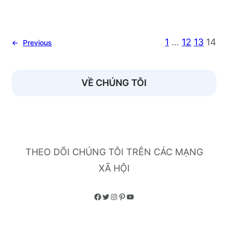
suất cao, hạn chế sâu bệnh và đảm bảo…
1
…
12
13
14
←
Previous
VỀ CHÚNG TÔI
THEO DÕI CHÚNG TÔI TRÊN CÁC MẠNG
XÃ HỘI
Facebook
Twitter
Instagram
Pinterest
YouTube