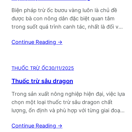
Biện pháp trừ ốc bươu vàng luôn là chủ đề
được bà con nông dân đặc biệt quan tâm
trong suốt quá trình canh tác, nhất là đối với
cây lúa và các loại rau màu non. Chỉ cần một
Continue Reading
→
thời gian ngắn xuất hiện trên đồng ruộng, ốc
bươu vàng có thể cắn phá…
THUỐC TRỪ ỐC
30/11/2025
Thuốc trừ sâu dragon
Trong sản xuất nông nghiệp hiện đại, việc lựa
chọn một loại thuốc trừ sâu dragon chất
lượng, ổn định và phù hợp với từng giai đoạn
sinh trưởng của cây trồng đã trở thành yêu
Continue Reading
→
cầu bắt buộc nếu bà con muốn duy trì năng