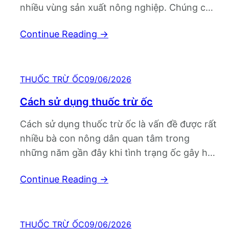
nhiều vùng sản xuất nông nghiệp. Chúng có
khả năng sinh sản nhanh, phá hoại cây trồng
Continue Reading
→
mạnh, đặc biệt trên lúa non, rau màu và
nhiều loại cây trồng giá trị cao.…
THUỐC TRỪ ỐC
09/06/2026
Cách sử dụng thuốc trừ ốc
Cách sử dụng thuốc trừ ốc là vấn đề được rất
nhiều bà con nông dân quan tâm trong
những năm gần đây khi tình trạng ốc gây hại
trên lúa, rau màu, cây ăn trái và nhiều loại cây
Continue Reading
→
trồng khác ngày càng phổ biến. Không chỉ
ăn phá lá non, cắn ngang thân…
THUỐC TRỪ ỐC
09/06/2026