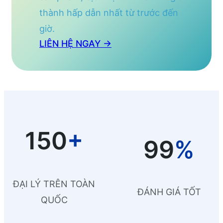
thành hấp dẫn nhất từ trước đến
giờ.
LIÊN HỆ NGAY →
150
+
99
%
ĐẠI LÝ TRÊN TOÀN
ĐÁNH GIÁ TỐT
QUỐC