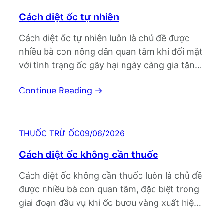
Cách diệt ốc tự nhiên
Cách diệt ốc tự nhiên luôn là chủ đề được
nhiều bà con nông dân quan tâm khi đối mặt
với tình trạng ốc gây hại ngày càng gia tăng
trên đồng ruộng và vườn cây. Từ các loại bẫy
Continue Reading
→
thủ công, tận dụng nguyên liệu sẵn có cho
đến việc thay đổi môi trường…
THUỐC TRỪ ỐC
09/06/2026
Cách diệt ốc không cần thuốc
Cách diệt ốc không cần thuốc luôn là chủ đề
được nhiều bà con quan tâm, đặc biệt trong
giai đoạn đầu vụ khi ốc bươu vàng xuất hiện
dày đặc trên ruộng lúa, rau màu và nhiều loại