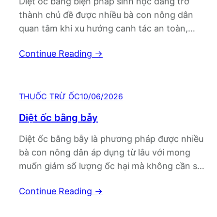
Diệt ốc bằng biện pháp sinh học đang trở
thành chủ đề được nhiều bà con nông dân
quan tâm khi xu hướng canh tác an toàn,
thân thiện với môi trường ngày càng phát
Continue Reading
→
triển. Tuy nhiên, giữa mong muốn giảm tác
động đến hệ sinh thái và áp lực bảo vệ năng
suất…
THUỐC TRỪ ỐC
10/06/2026
Diệt ốc bằng bẫy
Diệt ốc bằng bẫy là phương pháp được nhiều
bà con nông dân áp dụng từ lâu với mong
muốn giảm số lượng ốc hại mà không cần sử
dụng hóa chất ngay từ đầu. Chỉ với những
Continue Reading
→
vật dụng đơn giản như lá cây, rau xanh hay
các loại mồi dẫn dụ, người trồng…