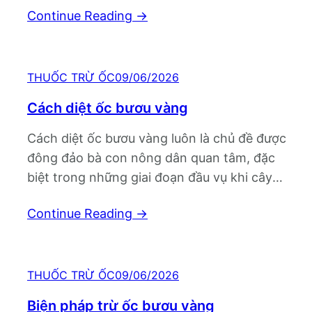
Continue Reading
→
cây trồng khác. Mong muốn hạn chế chi phí,
giảm sử dụng hóa chất và tận…
THUỐC TRỪ ỐC
09/06/2026
Cách diệt ốc bươu vàng
Cách diệt ốc bươu vàng luôn là chủ đề được
đông đảo bà con nông dân quan tâm, đặc
biệt trong những giai đoạn đầu vụ khi cây
trồng còn non yếu. Loài ốc này có khả năng
Continue Reading
→
sinh sản rất nhanh, sức ăn lớn và gây thiệt
hại nghiêm trọng cho nhiều loại cây…
THUỐC TRỪ ỐC
09/06/2026
Biện pháp trừ ốc bươu vàng