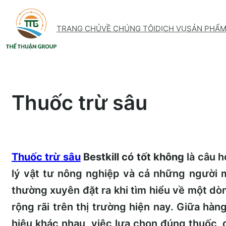
Skip
to
TRANG CHỦ
VỀ CHÚNG TÔI
DỊCH VỤ
SẢN PHẨ
content
Thuốc trừ sâu
Thuốc trừ sâu
Bestkill có tốt không
là câu h
lý vật tư nông nghiệp và cả những người 
thường xuyên đặt ra khi tìm hiểu về một d
rộng rãi trên thị trường hiện nay. Giữa hà
hiệu khác nhau, việc lựa chọn đúng thuốc,