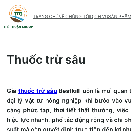
Skip
to
TRANG CHỦ
VỀ CHÚNG TÔI
DỊCH VỤ
SẢN PHẨ
content
Thuốc trừ sâu
Giá
thuốc trừ sâu
Bestkill
luôn là mối quan 
đại lý vật tư nông nghiệp khi bước vào v
càng phức tạp, thời tiết thất thường, việc
hiệu lực nhanh, phổ tác động rộng và chi ph
suất mà còn quyết định trực tiếp đến lợi nhu