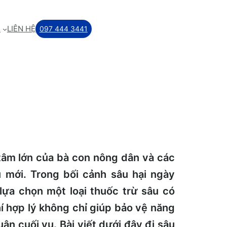
M
LIÊN HỆ
097 444 3441
tâm lớn của bà con nông dân và các
ụ mới. Trong bối cảnh sâu hại ngày
 lựa chọn một loại thuốc trừ sâu có
í hợp lý không chỉ giúp bảo vệ năng
ận cuối vụ. Bài viết dưới đây đi sâu