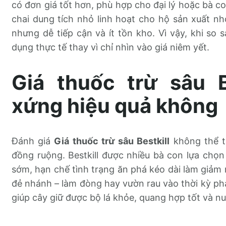
có đơn giá tốt hơn, phù hợp cho đại lý hoặc bà co
chai dung tích nhỏ linh hoạt cho hộ sản xuất nhỏ
nhưng dễ tiếp cận và ít tồn kho. Vì vậy, khi so 
dụng thực tế thay vì chỉ nhìn vào giá niêm yết.
Giá thuốc trừ sâu B
xứng hiệu quả không
Đánh giá
Giá thuốc trừ sâu Bestkill
không thể tá
đồng ruộng. Bestkill được nhiều bà con lựa chọ
sớm, hạn chế tình trạng ăn phá kéo dài làm giảm 
đẻ nhánh – làm đòng hay vườn rau vào thời kỳ phát
giúp cây giữ được bộ lá khỏe, quang hợp tốt và nuô