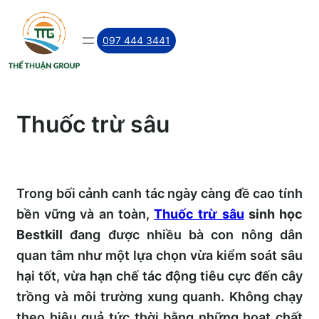
Skip
to
097 444 3441
content
Thuốc trừ sâu
Trong bối cảnh canh tác ngày càng đề cao tính
bền vững và an toàn,
Thuốc trừ sâu
sinh học
Bestkill
đang được nhiều bà con nông dân
quan tâm như một lựa chọn vừa kiểm soát sâu
hại tốt, vừa hạn chế tác động tiêu cực đến cây
trồng và môi trường xung quanh. Không chạy
theo hiệu quả tức thời bằng những hoạt chất